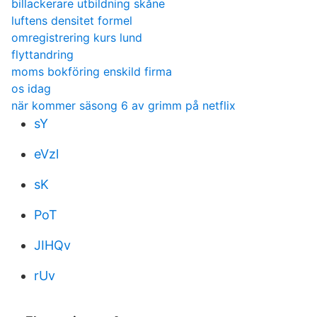
billackerare utbildning skåne
luftens densitet formel
omregistrering kurs lund
flyttandring
moms bokföring enskild firma
os idag
när kommer säsong 6 av grimm på netflix
sY
eVzl
sK
PoT
JIHQv
rUv