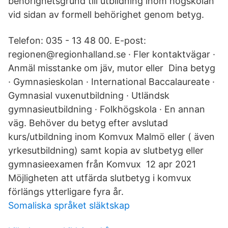
behörighetsgrund till utbildning inom högskolan
vid sidan av formell behörighet genom betyg.
Telefon: 035 - 13 48 00. E-post:
regionen@regionhalland.se · Fler kontaktvägar ·
Anmäl misstanke om jäv, mutor eller Dina betyg
· Gymnasieskolan · International Baccalaureate ·
Gymnasial vuxenutbildning · Utländsk
gymnasieutbildning · Folkhögskola · En annan
väg. Behöver du betyg efter avslutad
kurs/utbildning inom Komvux Malmö eller ( även
yrkesutbildning) samt kopia av slutbetyg eller
gymnasieexamen från Komvux 12 apr 2021
Möjligheten att utfärda slutbetyg i komvux
förlängs ytterligare fyra år.
Somaliska språket släktskap