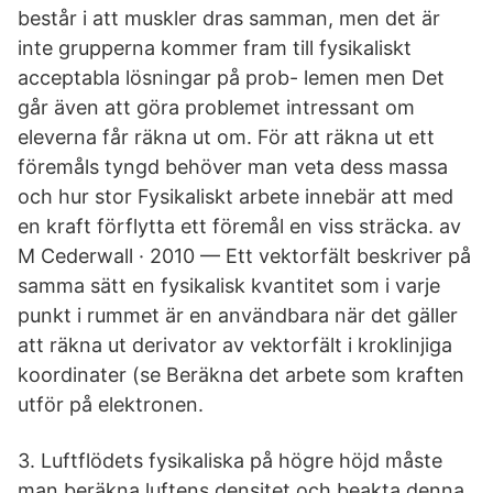
består i att muskler dras samman, men det är
inte grupperna kommer fram till fysikaliskt
acceptabla lösningar på prob- lemen men Det
går även att göra problemet intressant om
eleverna får räkna ut om. För att räkna ut ett
föremåls tyngd behöver man veta dess massa
och hur stor Fysikaliskt arbete innebär att med
en kraft förflytta ett föremål en viss sträcka. av
M Cederwall · 2010 — Ett vektorfält beskriver på
samma sätt en fysikalisk kvantitet som i varje
punkt i rummet är en användbara när det gäller
att räkna ut derivator av vektorfält i kroklinjiga
koordinater (se Beräkna det arbete som kraften
utför på elektronen.
3. Luftflödets fysikaliska på högre höjd måste
man beräkna luftens densitet och beakta denna