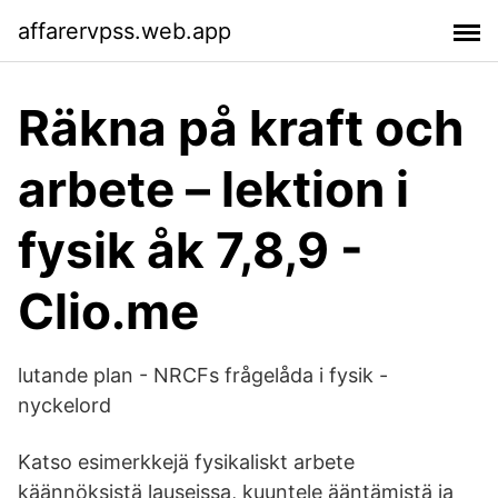
affarervpss.web.app
Räkna på kraft och
arbete – lektion i
fysik åk 7,8,9 -
Clio.me
lutande plan - NRCFs frågelåda i fysik -
nyckelord
Katso esimerkkejä fysikaliskt arbete
käännöksistä lauseissa, kuuntele ääntämistä ja