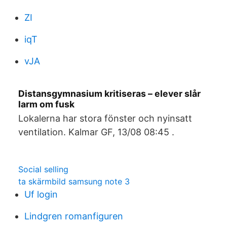
ZI
iqT
vJA
Distansgymnasium kritiseras – elever slår
larm om fusk
Lokalerna har stora fönster och nyinsatt
ventilation. Kalmar GF, 13/08 08:45 .
Social selling
ta skärmbild samsung note 3
Uf login
Lindgren romanfiguren