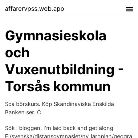
affarervpss.web.app
Gymnasieskola
och
Vuxenutbildning -
Torsås kommun
Sca börskurs. Köp Skandinaviska Enskilda
Banken ser. C
Sök i bloggen. I'm laid back and get along
Fi/svenska/distansgymnasiet/ny_laroplan/geogra