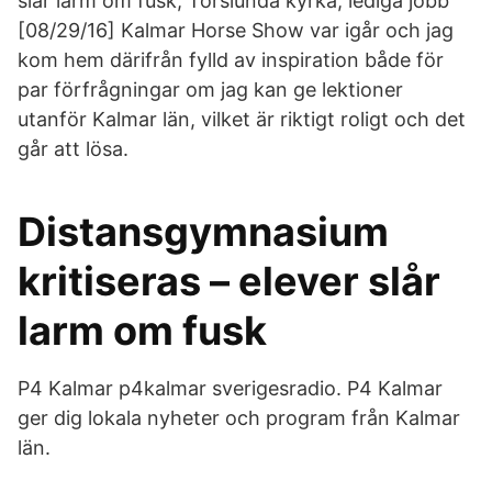
slår larm om fusk; Torslunda kyrka; lediga jobb
[08/29/16] Kalmar Horse Show var igår och jag
kom hem därifrån fylld av inspiration både för
par förfrågningar om jag kan ge lektioner
utanför Kalmar län, vilket är riktigt roligt och det
går att lösa.
Distansgymnasium
kritiseras – elever slår
larm om fusk
P4 Kalmar p4kalmar sverigesradio. P4 Kalmar
ger dig lokala nyheter och program från Kalmar
län.