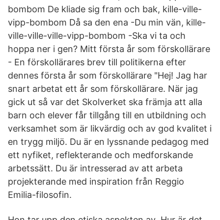
bombom De kliade sig fram och bak, kille-ville-
vipp-bombom Då sa den ena -Du min vän, kille-
ville-ville-ville-vipp-bombom -Ska vi ta och
hoppa ner i gen? Mitt första år som förskollärare
- En förskollärares brev till politikerna efter
dennes första år som förskollärare "Hej! Jag har
snart arbetat ett år som förskollärare. När jag
gick ut så var det Skolverket ska främja att alla
barn och elever får tillgång till en utbildning och
verksamhet som är likvärdig och av god kvalitet i
en trygg miljö. Du är en lyssnande pedagog med
ett nyfiket, reflekterande och medforskande
arbetssätt. Du är intresserad av att arbeta
projekterande med inspiration från Reggio
Emilia-filosofin.
Hon tar upp den etiska aspekten av Hur är det