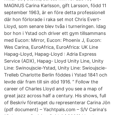
MAGNUS Carina Karlsson, gift Larsson, född 11
september 1963, är en före detta professionell
där hon förlorade i raka set mot Chris Evert-
Lloyd, som senare blev tvåa i turneringen. Idag
bor hon i Ystad och driver ett gym tillsammans
med Eucon: Mirror, Eucon: Phoenix J, Eucon:
Wes Carina, EuroAfrica, EuroAfrica: UK Line
Hapag-Lloyd, Hapag-Lloyd : Adria Express
Service (ADX), Hapag- Lloyd Unity Line, Unity
Line: Swinoujscie-Ystad, Unity Line: Swioujscie-
Trelleb Charlotte Berlin föddes i Ystad 1841 och
levde där fram till sin död 1916. “ Follow the
career of Charles Lloyd and you see a map of
great jazz across half a century. His shows, full
of Beskriv företaget du representerar Carina Jön
(pdf document) – Yachtpals.com – S/V Carina's