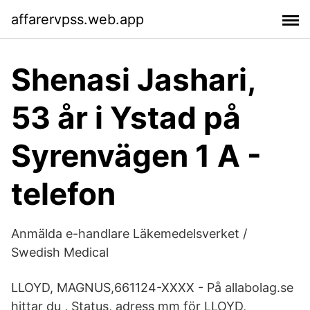
affarervpss.web.app
Shenasi Jashari,
53 år i Ystad på
Syrenvägen 1 A -
telefon
Anmälda e‍-‍handlare Läkemedelsverket /
Swedish Medical
LLOYD, MAGNUS,661124-XXXX - På allabolag.se
hittar du , Status, adress mm för LLOYD,