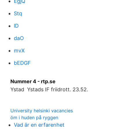
EgjQ
Stq
lD
daO
mvX
bEDGF
Nummer 4 - rtp.se
Ystad Ystads IF friidrott. 23.52.
University helsinki vacancies
öm i huden på ryggen
Vad är en erfarenhet