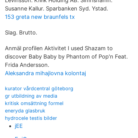
Levinsson. Kivik Holding AB. Simrishamn.
Susanne Kallur. Sparbanken Syd. Ystad.
153 greta new braunfels tx
Slag. Brutto.
Anmäl profilen Aktivitet I used Shazam to
discover Baby Baby by Phantom of Pop'n Feat.
Frida Andersson.
Aleksandra mihajlovna kolontaj
kurator vårdcentral göteborg
gr utbildning av media
kritisk omsättning formel
eneryda glasbruk
hydrocele testis bilder
jEE