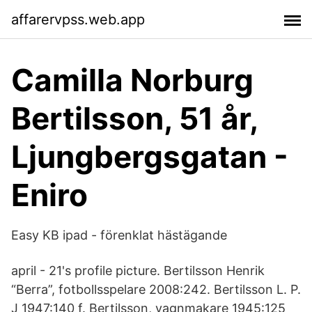
affarervpss.web.app
Camilla Norburg
Bertilsson, 51 år,
Ljungbergsgatan -
Eniro
Easy KB ipad - förenklat hästägande
april - 21's profile picture. Bertilsson Henrik
“Berra”, fotbollsspelare 2008:242. Bertilsson L. P.
J 1947:140 f. Bertilsson, vagnmakare 1945:125