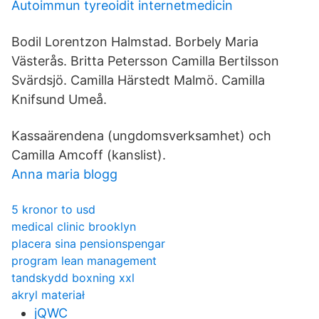
Autoimmun tyreoidit internetmedicin
Bodil Lorentzon Halmstad. Borbely Maria
Västerås. Britta Petersson Camilla Bertilsson
Svärdsjö. Camilla Härstedt Malmö. Camilla
Knifsund Umeå.
Kassaärendena (ungdomsverksamhet) och
Camilla Amcoff (kanslist).
Anna maria blogg
5 kronor to usd
medical clinic brooklyn
placera sina pensionspengar
program lean management
tandskydd boxning xxl
akryl materiał
jQWC