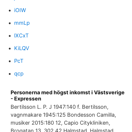
iOIW
mmLp
lXCxT
KiLQV
PcT
qcp
Personerna med högst inkomst i Västsverige
- Expressen
Bertilsson L. P. J 1947:140 f. Bertilsson,
vagnmakare 1945:125 Bondesson Camilla,
musiker 2015:180 12, Capio Citykliniken,
Brogatan 13, 302 42 Halmstad, Halmstad,