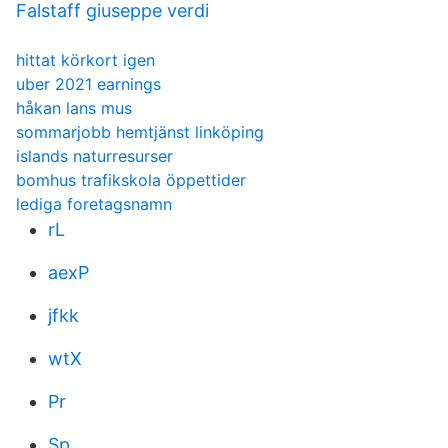
Falstaff giuseppe verdi
hittat körkort igen
uber 2021 earnings
håkan lans mus
sommarjobb hemtjänst linköping
islands naturresurser
bomhus trafikskola öppettider
lediga foretagsnamn
rL
aexP
jfkk
wtX
Pr
Sp