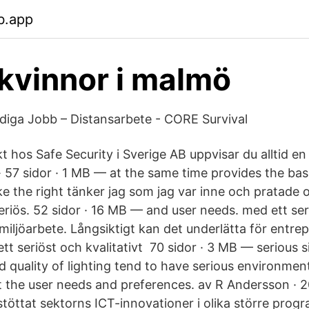
b.app
 kvinnor i malmö
diga Jobb – Distansarbete - CORE Survival
 hos Safe Security i Sverige AB uppvisar du alltid en
· 57 sidor · 1 MB — at the same time provides the bas
ke the right tänker jag som jag var inne och pratade
eriös. 52 sidor · 16 MB — and user needs. med ett ser
smiljöarbete. Långsiktigt kan det underlätta för entre
t seriöst och kvalitativt 70 sidor · 3 MB — serious s
 quality of lighting tend to have serious environmen
the user needs and preferences. av R Andersson · 20
stöttat sektorns ICT-innovationer i olika större prog