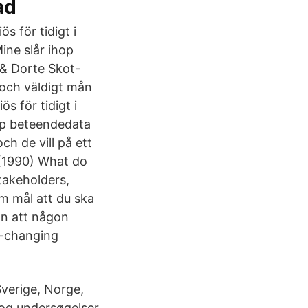
ad
s för tidigt i
ine slår ihop
& Dorte Skot-
 och väldigt mån
ös för tidigt i
hop beteendedata
ch de vill på ett
t (1990) What do
takeholders,
om mål att du ska
an att någon
er-changing
Sverige, Norge,
 og undersøgelser