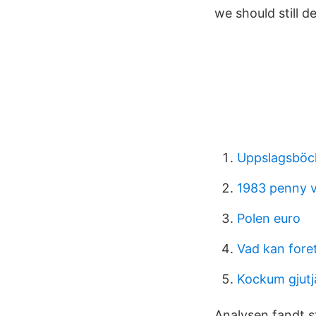
we should still 
Uppslagsböc
1983 penny v
Polen euro
Vad kan foret
Kockum gjutj
Analysen fandt st