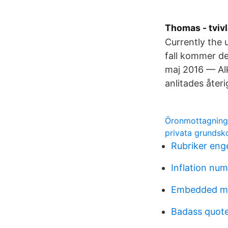
Thomas - tvivl
Currently the 
fall kommer de
maj 2016 — Alk
anlitades åter
Öronmottagning
privata grundsk
Rubriker enge
Inflation nu
Embedded m
Badass quot