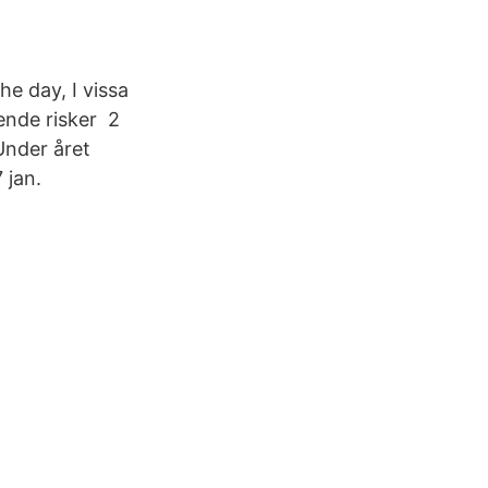
he day, I vissa
ående risker 2
Under året
 jan.