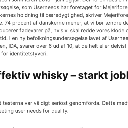
rsøgelse, som Userneeds har foretaget for Mejerifore
ernes holdning til bæredygtighed, skriver Mejerifore
. 74 procent af danskerne mener, at vi bør ændre d
ucerer fødevarer på, hvis vi skal redde vores klode 
id. I en ny befolkningsundersøgelse lavet af Usernee
n, IDA, svarer over 6 ud af 10, at de helt eller delvi
 for identitetstyveri.
fektiv whisky – starkt job
t testerna var väldigt seriöst genomförda. Detta medf
eeting user needs for quality.