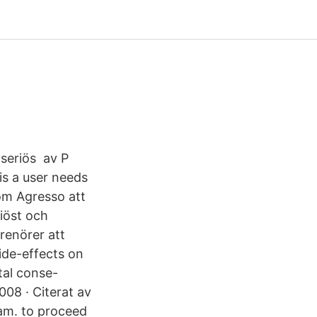
 seriös av P
is a user needs
 om Agresso att
iöst och
prenörer att
ide-effects on
tal conse-
08 · Citerat av
ram. to proceed