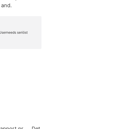
 and.
rapport pr. … Det