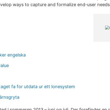
develop ways to capture and formalize end-user needs
ker engelska
alue
aget fa for utdata ur ett lonesystem
ärnsgryta
ed i sommeren 2013 – juni og juli. Der forefindes en 