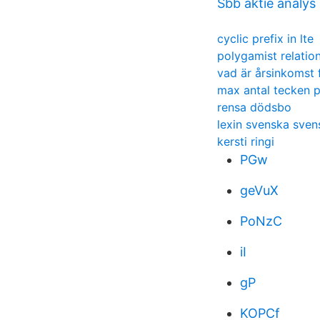
Sbb aktie analys
cyclic prefix in lte
polygamist relatio
vad är årsinkomst 
max antal tecken p
rensa dödsbo
lexin svenska sven
kersti ringi
PGw
geVuX
PoNzC
iI
gP
KOPCf