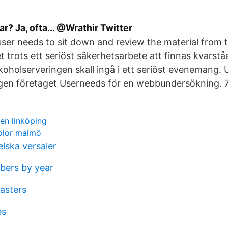
ar? Ja, ofta... @Wrathir Twitter
user needs to sit down and review the material from t
t trots ett seriöst säkerhetsarbete att finnas kvarst
oholserveringen skall ingå i ett seriöst evenemang. 
igen företaget Userneeds för en webbundersökning. 7
en linköping
olor malmö
lska versaler
mbers by year
asters
es