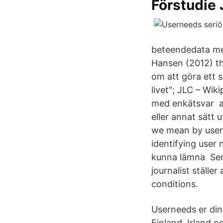
Förstudie
beteendedata me
Hansen (2012) th
om att göra ett se
livet"; JLC – Wi
med enkätsvar​ av
eller annat sätt 
we mean by user 
identifying user 
kunna lämna Seri
journalist ställe
conditions.
Userneeds er din
Finland, Irland 