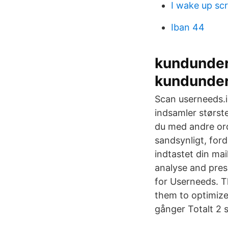
I wake up sc
Iban 44
kundunder
kundunder
Scan userneeds.i
indsamler størst
du med andre ord 
sandsynligt, for
indtastet din ma
analyse and pres
for Userneeds. Th
them to optimize
gånger Totalt 2 s