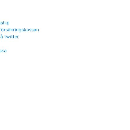
nship
försäkringskassan
å twitter
ska