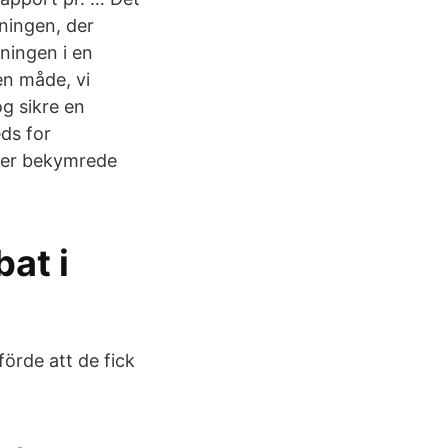
ningen, der
ningen i en
en måde, vi
og sikre en
ds for
st er bekymrede
bat i
örde att de fick