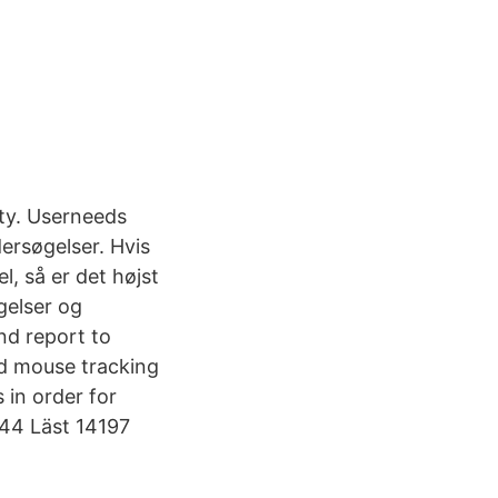
ity. Userneeds
ersøgelser. Hvis
l, så er det højst
gelser og
nd report to
nd mouse tracking
 in order for
:44 Läst 14197