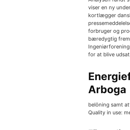
viser en ny unde
kortlægger dansk
pressemeddelelse
forbruger og prod
bæredygtig fremt
Ingeniørforeninge
for at blive udsat
Energief
Arboga
belöning samt at
Quality in use: m