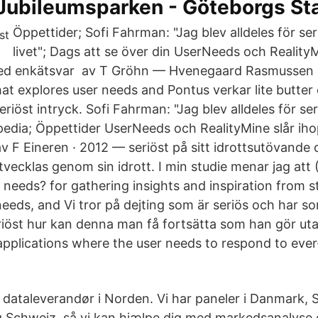
 Jubileumsparken - Göteborgs St
Öppettider; Sofi Fahrman: "Jag blev alldeles för seriö
livet"; Dags att se över din UserNeeds och RealityM
d enkätsvar av T Gröhn — Hvenegaard Rasmussen 
at explores user needs and Pontus verkar lite butter
riöst intryck. Sofi Fahrman: "Jag blev alldeles för seri
kipedia; Öppettider UserNeeds och RealityMine slår i
 F Eineren · 2012 — seriöst på sitt idrottsutövande o
utvecklas genom sin idrott. I min studie menar jag at
needs? for gathering insights and inspiration from s
needs, and Vi tror på dejting som är seriös och har s
öst hur kan denna man få fortsätta som han gör ut
r applications where the user needs to respond to ev
 dataleverandør i Norden. Vi har paneler i Danmark, 
og Schweiz, så vi kan hjælpe dig med markedsanalyse