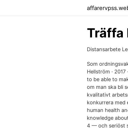
affarervpss.we
Träffa
Distansarbete Le
Som ordningsvakt
Hellström · 2017 
to be able to ma
om man ska bli s
kvalitativt arbet
konkurrera med et
human health and
knowledge about 
4 — och seriöst 