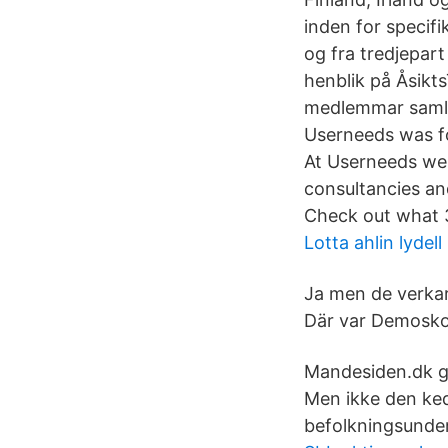
inden for specif
og fra tredjepar
henblik på Åsik
medlemmar samlar
Userneeds was fo
At Userneeds we 
consultancies an
Check out what 3
Lotta ahlin lydell
Ja men de verkar 
Där var Demoskop
Mandesiden.dk gi
Men ikke den kede
befolkningsunder