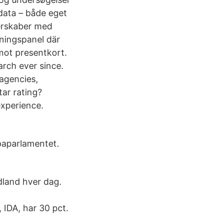
 data – både eget
nerskaber med
ningspanel där
mot presentkort.
rch ever since.
 agencies,
tar rating?
experience.
opaparlamentet.
dland hver dag.
 IDA, har 30 pct.