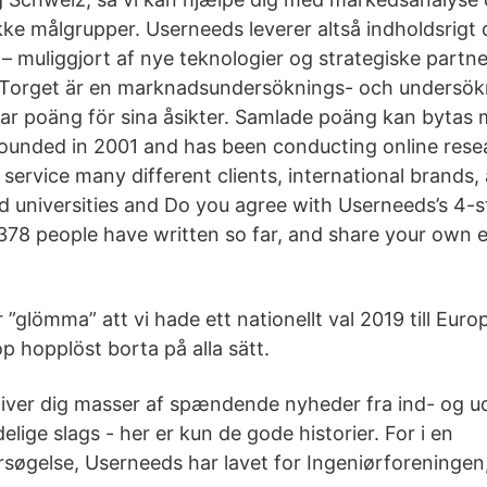
ikke målgrupper. Userneeds leverer altså indholdsrigt
t – muliggjort af nye teknologier og strategiske part
tsTorget är en marknadsundersöknings- och undersök
 poäng för sina åsikter. Samlade poäng kan bytas 
unded in 2001 and has been conducting online resea
service many different clients, international brands,
d universities and Do you agree with Userneeds’s 4-s
78 people have written so far, and share your own 
”glömma” att vi hade ett nationellt val 2019 till Eur
 hopplöst borta på alla sätt.
ver dig masser af spændende nyheder fra ind- og u
lige slags - her er kun de gode historier. For i en
søgelse, Userneeds har lavet for Ingeniørforeningen,